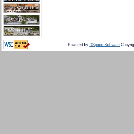
Powered by
DSpace Software
Copyrig