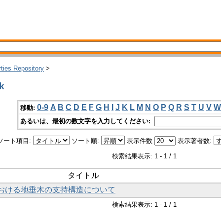
rties Repository
>
k
0-9
A
B
C
D
E
F
G
H
I
J
K
L
M
N
O
P
Q
R
S
T
U
V
W
移動:
あるいは、最初の数文字を入力してください:
ソート項目:
ソート順:
表示件数
表示著者数:
検索結果表示: 1 - 1 / 1
タイトル
における地垂木の支持構造について
検索結果表示: 1 - 1 / 1