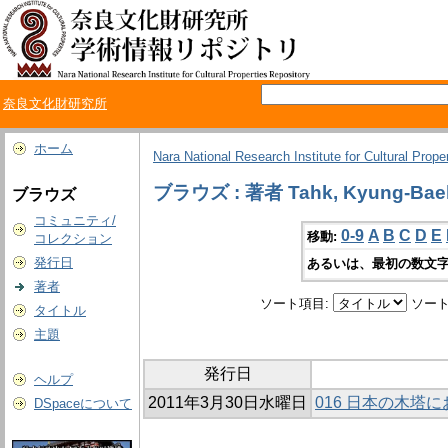
奈良文化財研究所
ホーム
Nara National Research Institute for Cultural Prope
ブラウズ : 著者 Tahk, Kyung-Bae
ブラウズ
コミュニティ/
0-9
A
B
C
D
E
移動:
コレクション
発行日
あるいは、最初の数文字
著者
ソート項目:
ソート
タイトル
主題
発行日
ヘルプ
2011年3月30日水曜日
016 日本の木塔
DSpaceについて