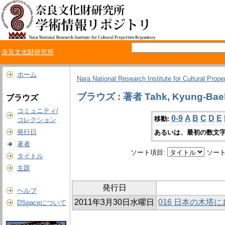
奈良文化財研究所
ホーム
Nara National Research Institute for Cultural Prope
ブラウズ : 著者 Tahk, Kyung-Bae
ブラウズ
コミュニティ/
0-9
A
B
C
D
E
移動:
コレクション
発行日
あるいは、最初の数文字
著者
ソート項目:
ソート
タイトル
主題
発行日
ヘルプ
2011年3月30日水曜日
016 日本の木塔
DSpaceについて