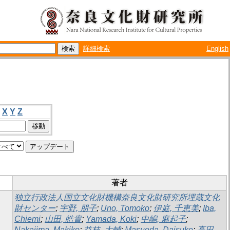
詳細検索
English
X
Y
Z
著者
独立行政法人国立文化財機構奈良文化財研究所埋蔵文化
財センター
;
宇野, 朋子
;
Uno, Tomoko
;
伊庭, 千恵美
;
Iba,
Chiemi
;
山田, 皓貴
;
Yamada, Koki
;
中嶋, 麻起子
;
Nakajima, Makiko
;
益枝, 大輔
;
Masueda, Daisuke
;
高田,