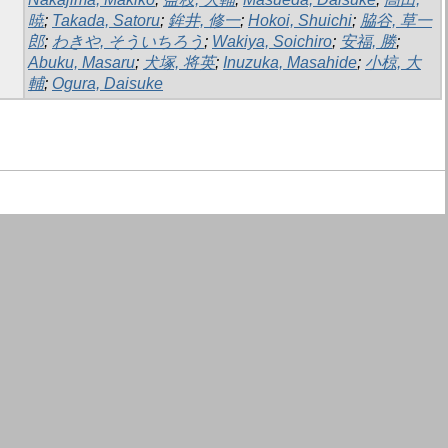
暁
;
Takada, Satoru
;
鉾井, 修一
;
Hokoi, Shuichi
;
脇谷, 草一
郎
;
わきや, そういちろう
;
Wakiya, Soichiro
;
安福, 勝
;
Abuku, Masaru
;
犬塚, 将英
;
Inuzuka, Masahide
;
小椋, 大
輔
;
Ogura, Daisuke