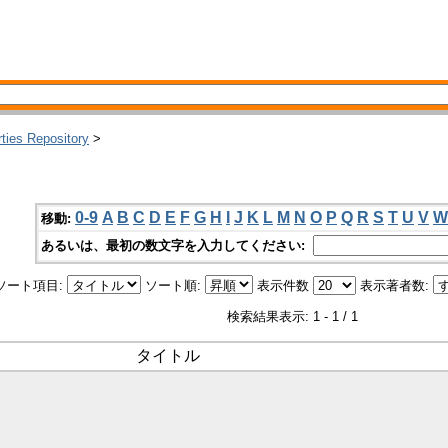
rties Repository
>
0-9
A
B
C
D
E
F
G
H
I
J
K
L
M
N
O
P
Q
R
S
T
U
V
W
移動:
あるいは、最初の数文字を入力してください:
ソート項目:
ソート順:
表示件数
表示著者数:
検索結果表示: 1 - 1 / 1
タイトル