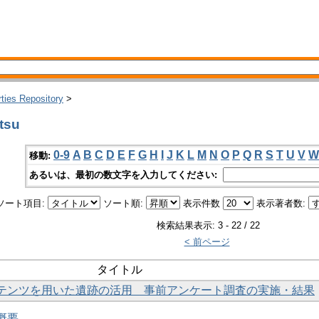
rties Repository
>
tsu
0-9
A
B
C
D
E
F
G
H
I
J
K
L
M
N
O
P
Q
R
S
T
U
V
W
移動:
あるいは、最初の数文字を入力してください:
ソート項目:
ソート順:
表示件数
表示著者数:
検索結果表示: 3 - 22 / 22
< 前ページ
タイトル
コンテンツを用いた遺跡の活用 事前アンケート調査の実施・結果
概要