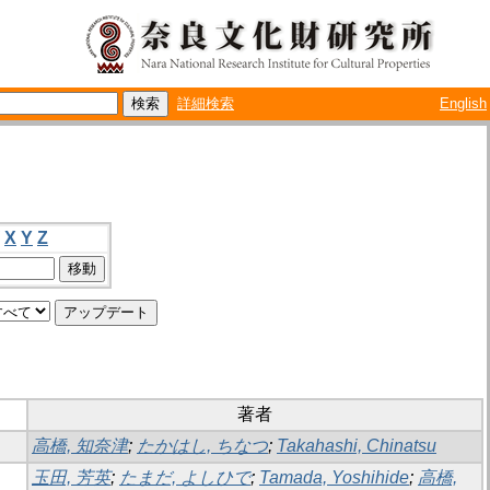
詳細検索
English
X
Y
Z
著者
高橋, 知奈津
;
たかはし, ちなつ
;
Takahashi, Chinatsu
玉田, 芳英
;
たまだ, よしひで
;
Tamada, Yoshihide
;
高橋,