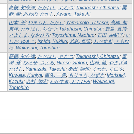
高橋, 知奈津
;
たかはし, ちなつ
;
Takahashi, Chinatsu
;
粟
野, 隆
;
あわの, たかし
;
Awano, Takashi
山本, 崇
;
やまもと, たかし
;
Yamamoto, Takashi
;
高橋, 知
奈津
;
たかはし, ちなつ
;
Takahashi, Chinatsu
;
豊島, 直博
;
とよしま, なおひろ
;
Toyoshima, Naohiro
;
石田, 由紀子
;
い
しだ, ゆきこ
;
Ishida, Yukiko
;
若杉, 智宏
;
わかすぎ, ともひ
ろ
;
Wakasugi, Tomohiro
高橋, 知奈津
;
たかはし, ちなつ
;
Takahashi, Chinatsu
;
廣
瀬, 覚
;
ひろせ, さとる
;
Hirose, Satoru
;
山崎, 健
;
やまざき,
たけし
;
Yamazaki, Takeshi
;
桑田, 訓也
;
くわた, くにや
;
Kuwata, Kuniya
;
森先, 一貴
;
もりさき, かずき
;
Morisaki,
Kazuki
;
若杉, 智宏
;
わかすぎ, ともひろ
;
Wakasugi,
Tomohiro