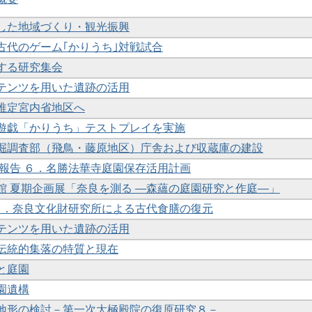
かした地域づくり・観光振興
た古代のゲーム｢かりうち｣対戦試合
関する研究集会
ンテンツを用いた遺跡の活用
が推定宮内省地区へ
上遊戯「かりうち」テストプレイを実施
城発掘調査部（飛鳥・藤原地区）庁舎および収蔵庫の建設
研究報告 ６．名勝法華寺庭園保存活用計画
料館 夏期企画展「奈良を測る ―森蘊の庭園研究と作庭―」
告 ３．奈良文化財研究所による古代食膳の復元
ンテンツを用いた遺跡の活用
タ伝統的集落の特質と現在
地と庭園
庭園遺構
際の地形の検討－第一次大極殿院の復原研究８－