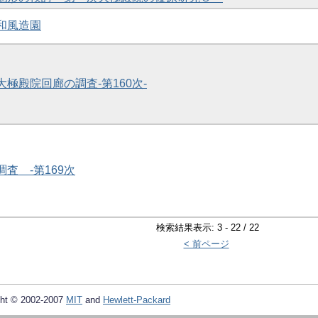
代和風造園
大極殿院回廊の調査-第160次-
調査 -第169次
検索結果表示: 3 - 22 / 22
< 前ページ
ht © 2002-2007
MIT
and
Hewlett-Packard