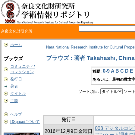
奈良文化財研究所
ホーム
Nara National Research Institute for Cultural Prope
ブラウズ : 著者 Takahashi, China
ブラウズ
コミュニティ/
0-9
A
B
C
D
E
移動:
コレクション
発行日
あるいは、最初の数文字
著者
ソート項目:
ソート
タイトル
主題
ヘルプ
発行日
DSpaceについて
003 デジタルコ
2016年12月9日金曜日
アンケート調査の