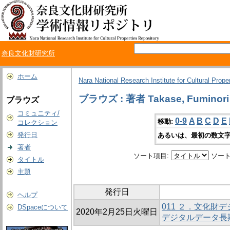
奈良文化財研究所
ホーム
Nara National Research Institute for Cultural Prope
ブラウズ : 著者 Takase, Fuminori
ブラウズ
コミュニティ/
0-9
A
B
C
D
E
移動:
コレクション
発行日
あるいは、最初の数文字
著者
ソート項目:
ソート
タイトル
主題
発行日
ヘルプ
011 ２．文化財
DSpaceについて
2020年2月25日火曜日
デジタルデータ長