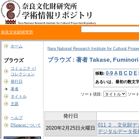
奈良文化財研究所
ホーム
Nara National Research Institute for Cultural Prope
ブラウズ : 著者 Takase, Fuminori
ブラウズ
コミュニティ/
0-9
A
B
C
D
E
移動:
コレクション
発行日
あるいは、最初の数文字
著者
ソート項目:
ソート
タイトル
主題
発行日
ヘルプ
011 ２．文化財
DSpaceについて
2020年2月25日火曜日
デジタルデータ長