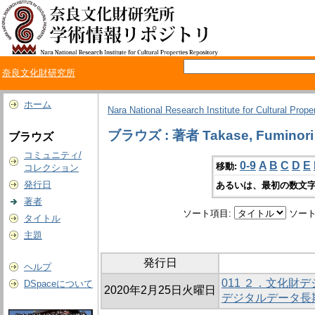
奈良文化財研究所
ホーム
Nara National Research Institute for Cultural Prope
ブラウズ : 著者 Takase, Fuminori
ブラウズ
コミュニティ/
0-9
A
B
C
D
E
移動:
コレクション
発行日
あるいは、最初の数文字
著者
ソート項目:
ソート
タイトル
主題
発行日
ヘルプ
011 ２．文化財
DSpaceについて
2020年2月25日火曜日
デジタルデータ長