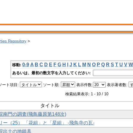
rties Repository
>
0-9
A
B
C
D
E
F
G
H
I
J
K
L
M
N
O
P
Q
R
S
T
U
V
W
移動:
あるいは、最初の数文字を入力してください:
ソート項目:
ソート順:
表示件数
表示著者数:
検索結果表示: 1 - 10 / 10
タイトル
院南門の調査(飛鳥藤原第148次)
リー（25） 「花組」と「星組」 -飛鳥寺の瓦-
殿院出土の地鎮具