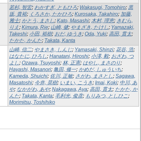
若杉, 智宏
;
わかすぎ, ともひろ
;
Wakasugi, Tomohiro
;
黒
坂, 貴裕
;
くろさか, たかひろ
;
Kurosaka, Takahiro
;
加藤,
雅士
;
かとう, まさし
;
Kato, Masashi
;
木村, 理恵
;
きむら,
りえ
;
Kimura, Rie
;
山崎, 健
;
やまざき, たけし
;
Yamazaki,
Takeshi
;
小田, 裕樹
;
おだ, ゆうき
;
Oda, Yuki
;
高田, 貫太
;
たかた, かんた
;
Takata, Kanta
山崎, 信二
;
やまさき, しんじ
;
Yamasaki, Shinzi
;
花谷, 浩
;
はなたに, ひろし
;
Hanatani, Hiroshi
;
小澤, 毅
;
おざわ, つ
よし
;
Ozawa, Tsuyoshi
;
林, 正憲
;
はやし, まさのり
;
Hayashi, Masanori
;
亀田, 修一
;
かめだ, しゅういち
;
Kameda, Shuichi
;
佐川, 正敏
;
さがわ, まさとし
;
Sagawa,
Masatoshi
;
今井, 晃樹
;
いまい, こうき
;
Imai, Koki
;
中川, あ
や
;
なかがわ, あや
;
Nakagawa, Aya
;
高田, 貫太
;
たかた, か
んた
;
Takata, Kanta
;
毛利光, 俊彦
;
もりみつ, としひこ
;
Morimitsu, Toshihiko