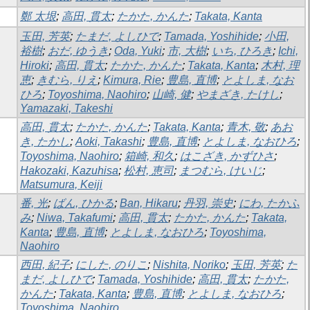
鄭 太垠
;
高田, 貫太
;
たかた, かんた
;
Takata, Kanta
玉田, 芳英
;
たまだ, よしひで
;
Tamada, Yoshihide
;
小田,
裕樹
;
おだ, ゆうき
;
Oda, Yuki
;
市, 大樹
;
いち, ひろき
;
Ichi,
Hiroki
;
高田, 貫太
;
たかた, かんた
;
Takata, Kanta
;
木村, 理
恵
;
きむら, りえ
;
Kimura, Rie
;
豊島, 直博
;
とよしま, なお
ひろ
;
Toyoshima, Naohiro
;
山崎, 健
;
やまざき, たけし
;
Yamazaki, Takeshi
高田, 貫太
;
たかた, かんた
;
Takata, Kanta
;
青木, 敬
;
あお
き, たかし
;
Aoki, Takashi
;
豊島, 直博
;
とよしま, なおひろ
;
Toyoshima, Naohiro
;
箱崎, 和久
;
はこざき, かずひさ
;
Hakozaki, Kazuhisa
;
松村, 恵司
;
まつむら, けいじ
;
Matsumura, Keiji
番, 光
;
ばん, ひかる
;
Ban, Hikaru
;
丹羽, 崇史
;
にわ, たかふ
み
;
Niwa, Takafumi
;
高田, 貫太
;
たかた, かんた
;
Takata,
Kanta
;
豊島, 直博
;
とよしま, なおひろ
;
Toyoshima,
Naohiro
西田, 紀子
;
にした, のりこ
;
Nishita, Noriko
;
玉田, 芳英
;
た
まだ, よしひで
;
Tamada, Yoshihide
;
高田, 貫太
;
たかた,
かんた
;
Takata, Kanta
;
豊島, 直博
;
とよしま, なおひろ
;
Toyoshima, Naohiro