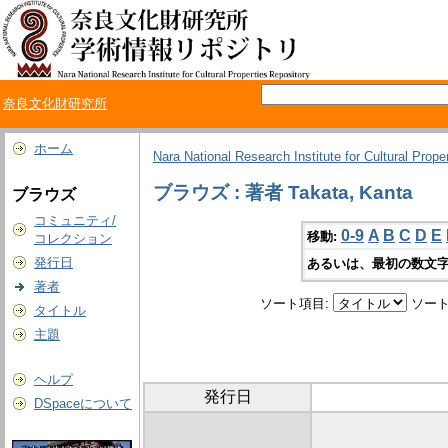
奈良文化財研究所
ホーム
Nara National Research Institute for Cultural Prope
ブラウズ : 著者 Takata, Kanta
ブラウズ
コミュニティ/
0-9
A
B
C
D
E
移動:
コレクション
発行日
あるいは、最初の数文字
著者
ソート項目:
ソート
タイトル
主題
ヘルプ
発行日
DSpaceについて