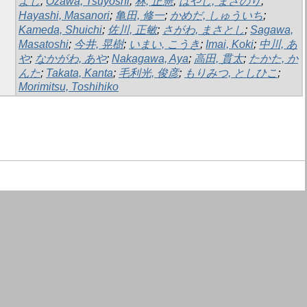
よし
;
Ozawa, Tsuyoshi
;
林, 正憲
;
はやし, まさのり
;
Hayashi, Masanori
;
亀田, 修一
;
かめだ, しゅういち
;
Kameda, Shuichi
;
佐川, 正敏
;
さがわ, まさとし
;
Sagawa,
Masatoshi
;
今井, 晃樹
;
いまい, こうき
;
Imai, Koki
;
中川, あ
や
;
なかがわ, あや
;
Nakagawa, Aya
;
高田, 貫太
;
たかた, か
んた
;
Takata, Kanta
;
毛利光, 俊彦
;
もりみつ, としひこ
;
Morimitsu, Toshihiko