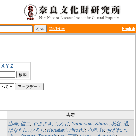
詳細検索
English
X
Y
Z
著者
山崎, 信二
;
やまさき, しんじ
;
Yamasaki, Shinzi
;
花谷, 浩
;
はなたに, ひろし
;
Hanatani, Hiroshi
;
小澤, 毅
;
おざわ, つ