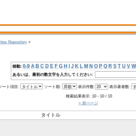
rties Repository
>
0-9
A
B
C
D
E
F
G
H
I
J
K
L
M
N
O
P
Q
R
S
T
U
V
W
移動:
あるいは、最初の数文字を入力してください:
ソート項目:
ソート順:
表示件数
表示著者数:
検索結果表示: 10 - 10 / 10
< 前ページ
タイトル