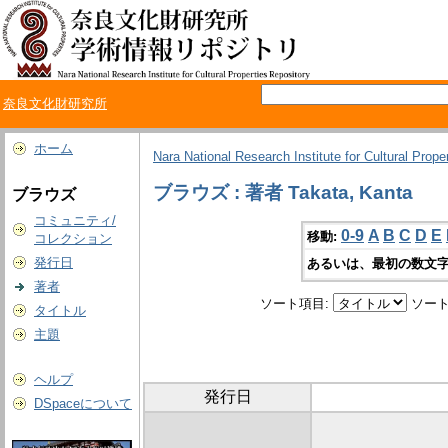
奈良文化財研究所
ホーム
Nara National Research Institute for Cultural Prope
ブラウズ : 著者 Takata, Kanta
ブラウズ
コミュニティ/
0-9
A
B
C
D
E
移動:
コレクション
発行日
あるいは、最初の数文字
著者
ソート項目:
ソート
タイトル
主題
ヘルプ
発行日
DSpaceについて