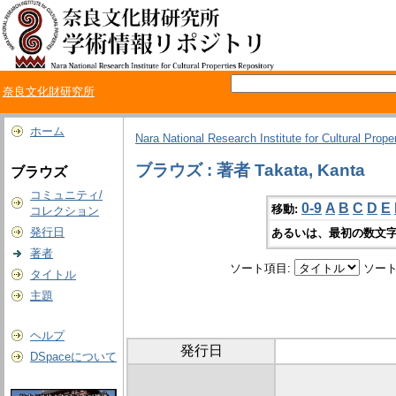
奈良文化財研究所
ホーム
Nara National Research Institute for Cultural Prope
ブラウズ : 著者 Takata, Kanta
ブラウズ
コミュニティ/
0-9
A
B
C
D
E
移動:
コレクション
発行日
あるいは、最初の数文字
著者
ソート項目:
ソート
タイトル
主題
ヘルプ
発行日
DSpaceについて