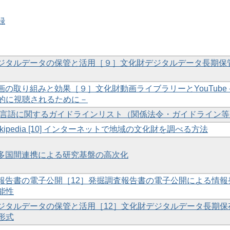
録
財デジタルデータの保管と活用［９］文化財デジタルデータ長期保
動画の取り組みと効果［９］文化財動画ライブラリーとYouTube
的に視聴されるために－
[10] 多言語に関するガイドラインリスト（関係法令・ガイドライン
ikipedia [10] インターネットで地域の文化財を調べる方法
の多国間連携による研究基盤の高次化
調査報告書の電子公開［12］発掘調査報告書の電子公開による情報
能性
財デジタルデータの保管と活用［12］文化財デジタルデータ長期保
形式