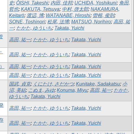
史
;
ŌISHI, Takeshi
;
内田, 佳邦
;
UCHIDA, Yoshikuni
;
角田,
哲也
;
KAKUTA, Tetsuya
;
中村, 啓太郎
;
NAKAMURA,
Keitarō
;
渡辺, 博
;
WATANABE, Hiroshi
;
曽根, 俊則
;
SONE, Toshinori
;
松尾, 法博
;
MATSUO, Norihiro
;
高田, 祐
一
;
たかた, ゆういち
;
Takata, Yuichi
管
高田, 祐一
;
たかた, ゆういち
;
Takata, Yuichi
－
高田, 祐一
;
たかた, ゆういち
;
Takata, Yuichi
等）
高田, 祐一
;
たかた, ゆういち
;
Takata, Yuichi
高田, 祐一
;
たかた, ゆういち
;
Takata, Yuichi
国武, 貞克
;
くにたけ, さだかつ
;
Kunitake, Sadakatsu
;
小
沼, 美結
;
こぬま, みゆ
;
Konuma, Miyu
;
高田, 祐一
;
たかた,
ゆういち
;
Takata, Yuichi
発
高田, 祐一
;
たかた, ゆういち
;
Takata, Yuichi
存
高田, 祐一
;
たかた, ゆういち
;
Takata, Yuichi