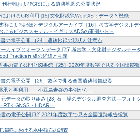
［13］刊行物およびGISによる遺跡地図の公開状況
野におけるGIS利用 [15] 文化財総覧WebGIS：データと機能
タル技術による記録とデジタルアーカイブ［16］考古学デジタルデ
おけるビジネスモデル－イギリスADSの事例から－
財報告書の電子公開 ［24］遺跡抄録の現状と注意点
ルアーカイブとオープンデータ [25] 考古学・文化財デジタルデー
 Good Practice作成の経緯と意義
報告書の電子公開と図書館［25］2020年度数字で見る全国遺跡
財報告書の電子公開 ［26］数字で見る全国遺跡報告総覧
材の継承と再利用 －小豆島岩谷の事例から－
三次元データの取り組み [28] 石丁場のデジタル調査方法―フォト
TK-GNSS・LiDAR―
告書の電子公開 [32] 2021年度数字で見る全国遺跡報告総覧
石丁場跡における水中残石の調査