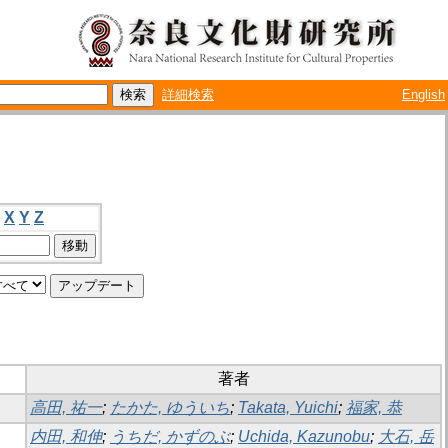
詳細検索
English
X
Y
Z
著者
高田, 祐一
;
たかた, ゆういち
;
Takata, Yuichi
;
福家, 恭
内田, 和伸
;
うちだ, かずのぶ
;
Uchida, Kazunobu
;
大石, 岳