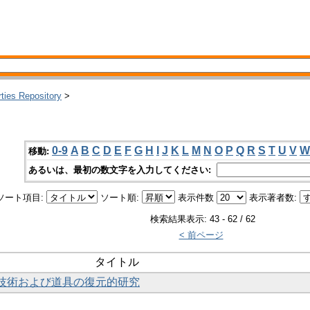
rties Repository
>
0-9
A
B
C
D
E
F
G
H
I
J
K
L
M
N
O
P
Q
R
S
T
U
V
W
移動:
あるいは、最初の数文字を入力してください:
ソート項目:
ソート順:
表示件数
表示著者数:
検索結果表示: 43 - 62 / 62
< 前ページ
タイトル
割技術および道具の復元的研究