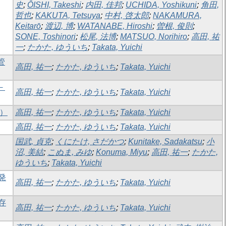
史
;
ŌISHI, Takeshi
;
内田, 佳邦
;
UCHIDA, Yoshikuni
;
角田,
哲也
;
KAKUTA, Tetsuya
;
中村, 啓太郎
;
NAKAMURA,
Keitarō
;
渡辺, 博
;
WATANABE, Hiroshi
;
曽根, 俊則
;
SONE, Toshinori
;
松尾, 法博
;
MATSUO, Norihiro
;
高田, 祐
一
;
たかた, ゆういち
;
Takata, Yuichi
管
高田, 祐一
;
たかた, ゆういち
;
Takata, Yuichi
－
高田, 祐一
;
たかた, ゆういち
;
Takata, Yuichi
等）
高田, 祐一
;
たかた, ゆういち
;
Takata, Yuichi
高田, 祐一
;
たかた, ゆういち
;
Takata, Yuichi
国武, 貞克
;
くにたけ, さだかつ
;
Kunitake, Sadakatsu
;
小
沼, 美結
;
こぬま, みゆ
;
Konuma, Miyu
;
高田, 祐一
;
たかた,
ゆういち
;
Takata, Yuichi
発
高田, 祐一
;
たかた, ゆういち
;
Takata, Yuichi
存
高田, 祐一
;
たかた, ゆういち
;
Takata, Yuichi