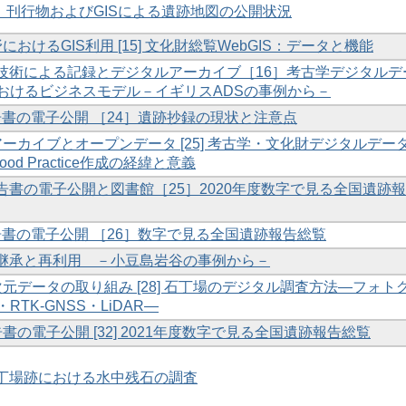
［13］刊行物およびGISによる遺跡地図の公開状況
野におけるGIS利用 [15] 文化財総覧WebGIS：データと機能
タル技術による記録とデジタルアーカイブ［16］考古学デジタルデ
おけるビジネスモデル－イギリスADSの事例から－
財報告書の電子公開 ［24］遺跡抄録の現状と注意点
ルアーカイブとオープンデータ [25] 考古学・文化財デジタルデー
 Good Practice作成の経緯と意義
報告書の電子公開と図書館［25］2020年度数字で見る全国遺跡
財報告書の電子公開 ［26］数字で見る全国遺跡報告総覧
材の継承と再利用 －小豆島岩谷の事例から－
三次元データの取り組み [28] 石丁場のデジタル調査方法―フォト
TK-GNSS・LiDAR―
告書の電子公開 [32] 2021年度数字で見る全国遺跡報告総覧
石丁場跡における水中残石の調査