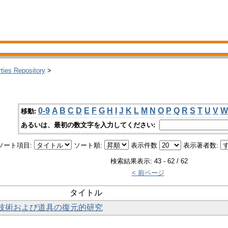
rties Repository
>
0-9
A
B
C
D
E
F
G
H
I
J
K
L
M
N
O
P
Q
R
S
T
U
V
W
移動:
あるいは、最初の数文字を入力してください:
ソート項目:
ソート順:
表示件数
表示著者数:
検索結果表示: 43 - 62 / 62
< 前ページ
タイトル
割技術および道具の復元的研究