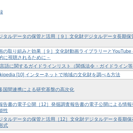
録
財デジタルデータの保管と活用［９］文化財デジタルデータ長期保
動画の取り組みと効果［９］文化財動画ライブラリーとYouTube
的に視聴されるために－
[10] 多言語に関するガイドラインリスト（関係法令・ガイドライン
ikipedia [10] インターネットで地域の文化財を調べる方法
の多国間連携による研究基盤の高次化
調査報告書の電子公開［12］発掘調査報告書の電子公開による情報
能性
財デジタルデータの保管と活用［12］文化財デジタルデータ長期保
形式