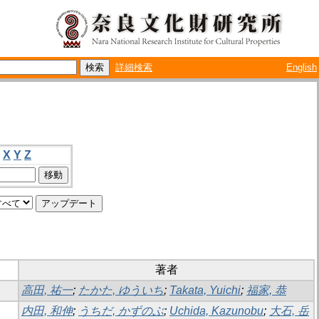
詳細検索
English
X
Y
Z
著者
高田, 祐一
;
たかた, ゆういち
;
Takata, Yuichi
;
福家, 恭
内田, 和伸
;
うちだ, かずのぶ
;
Uchida, Kazunobu
;
大石, 岳