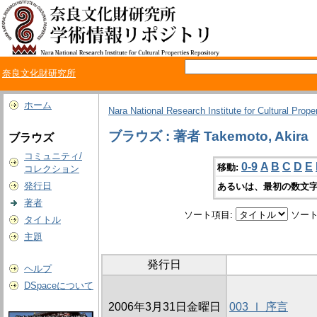
奈良文化財研究所
ホーム
Nara National Research Institute for Cultural Prope
ブラウズ : 著者 Takemoto, Akira
ブラウズ
コミュニティ/
0-9
A
B
C
D
E
移動:
コレクション
発行日
あるいは、最初の数文字
著者
ソート項目:
ソート
タイトル
主題
発行日
ヘルプ
DSpaceについて
2006年3月31日金曜日
003 Ⅰ 序言