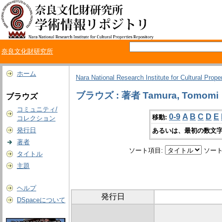
奈良文化財研究所
ホーム
Nara National Research Institute for Cultural Prope
ブラウズ : 著者 Tamura, Tomomi
ブラウズ
コミュニティ/
0-9
A
B
C
D
E
移動:
コレクション
発行日
あるいは、最初の数文字
著者
ソート項目:
ソート
タイトル
主題
ヘルプ
発行日
DSpaceについて