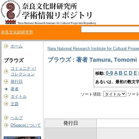
奈良文化財研究所
ホーム
Nara National Research Institute for Cultural Prope
ブラウズ : 著者 Tamura, Tomomi
ブラウズ
コミュニティ/
0-9
A
B
C
D
E
移動:
コレクション
発行日
あるいは、最初の数文字
著者
ソート項目:
ソート
タイトル
主題
ヘルプ
発行日
DSpaceについて