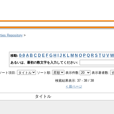
rties Repository
>
0-9
A
B
C
D
E
F
G
H
I
J
K
L
M
N
O
P
Q
R
S
T
U
V
W
移動:
あるいは、最初の数文字を入力してください:
ソート項目:
ソート順:
表示件数
表示著者数:
検索結果表示: 37 - 38 / 38
< 前ページ
タイトル