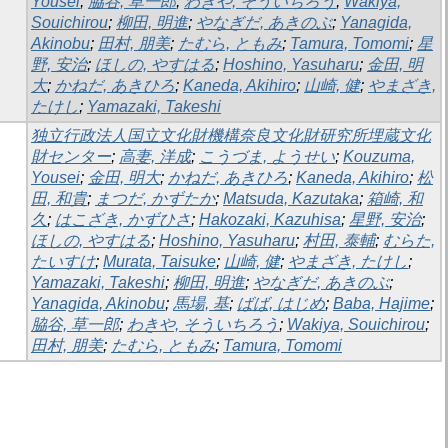
Yousei
;
脇谷, 草一郎
;
わきや, そういちろう
;
Wakiya,
Souichirou
;
柳田, 明進
;
やなぎだ, あきのぶ
;
Yanagida,
Akinobu
;
田村, 朋美
;
たむら, ともみ
;
Tamura, Tomomi
;
星
野, 安治
;
ほしの, やすはる
;
Hoshino, Yasuharu
;
金田, 明
大
;
かねだ, あきひろ
;
Kaneda, Akihiro
;
山崎, 健
;
やまざき,
たけし
;
Yamazaki, Takeshi
独立行政法人国立文化財機構奈良文化財研究所埋蔵文化
財センター
;
高妻, 洋成
;
こうづま, ようせい
;
Kouzuma,
Yousei
;
金田, 明大
;
かねだ, あきひろ
;
Kaneda, Akihiro
;
松
田, 和貴
;
まつだ, かずたか
;
Matsuda, Kazutaka
;
箱崎, 和
久
;
はこざき, かずひさ
;
Hakozaki, Kazuhisa
;
星野, 安治
;
ほしの, やすはる
;
Hoshino, Yasuharu
;
村田, 泰輔
;
むらた,
たいすけ
;
Murata, Taisuke
;
山崎, 健
;
やまざき, たけし
;
Yamazaki, Takeshi
;
柳田, 明進
;
やなぎだ, あきのぶ
;
Yanagida, Akinobu
;
馬場, 基
;
ばば, はじめ
;
Baba, Hajime
;
脇谷, 草一郎
;
わきや, そういちろう
;
Wakiya, Souichirou
;
田村, 朋美
;
たむら, ともみ
;
Tamura, Tomomi