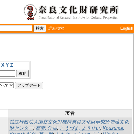
詳細検索
English
X
Y
Z
著者
独立行政法人国立文化財機構奈良文化財研究所埋蔵文化
財センター
;
高妻, 洋成
;
こうづま, ようせい
;
Kouzuma,