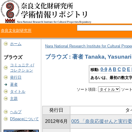
奈良文化財研究所
ホーム
Nara National Research Institute for Cultural Prope
ブラウズ : 著者 Tanaka, Yasunari
ブラウズ
コミュニティ/
0-9
A
B
C
D
E
移動:
コレクション
発行日
あるいは、最初の数文字
著者
ソート項目:
ソート
タイトル
主題
発行日
タ
ヘルプ
DSpaceについて
2012年6月
005 「奈良応援せんと実行