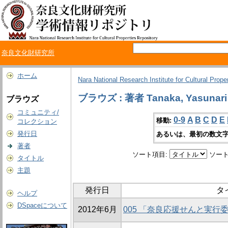
奈良文化財研究所
ホーム
Nara National Research Institute for Cultural Prope
ブラウズ : 著者 Tanaka, Yasunari
ブラウズ
コミュニティ/
0-9
A
B
C
D
E
移動:
コレクション
発行日
あるいは、最初の数文字
著者
ソート項目:
ソート
タイトル
主題
発行日
タ
ヘルプ
DSpaceについて
2012年6月
005 「奈良応援せんと実行