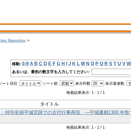
rties Repository
>
0-9
A
B
C
D
E
F
G
H
I
J
K
L
M
N
O
P
Q
R
S
T
U
V
W
移動:
あるいは、最初の数文字を入力してください:
ソート項目:
ソート順:
表示件数
表示著者数:
検索結果表示: 1 - 1 / 1
タイトル
告 ２．特別史跡平城宮跡での古代行事再現 ―平城遷都1300 年祭
検索結果表示: 1 - 1 / 1