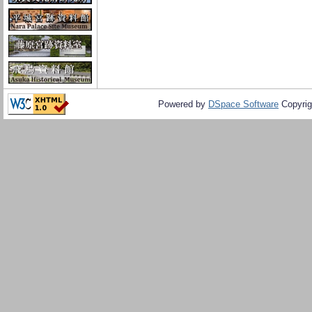
Powered by
DSpace Software
Copyrig