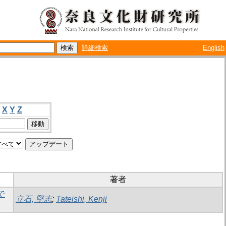
詳細検索
English
X
Y
Z
著者
で
立石, 堅志
;
Tateishi, Kenji