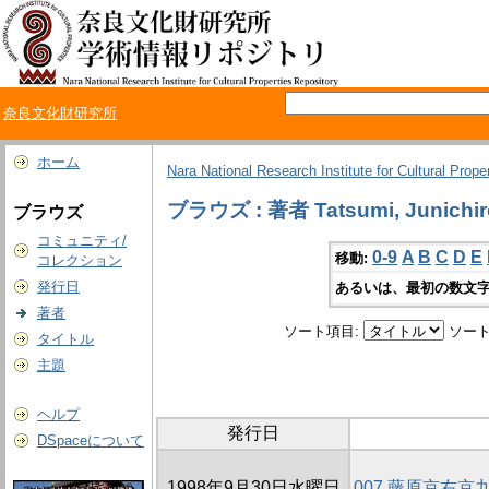
奈良文化財研究所
ホーム
Nara National Research Institute for Cultural Prope
ブラウズ : 著者 Tatsumi, Junichir
ブラウズ
コミュニティ/
0-9
A
B
C
D
E
移動:
コレクション
発行日
あるいは、最初の数文字
著者
ソート項目:
ソート
タイトル
主題
ヘルプ
発行日
DSpaceについて
1998年9月30日水曜日
007 藤原京右