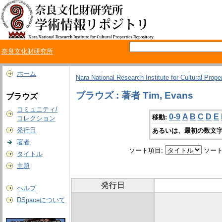
奈良文化財研究所
ホーム
Nara National Research Institute for Cultural Prope
ブラウズ : 著者 Tim, Evans
ブラウズ
コミュニティ/
0-9
A
B
C
D
E
移動:
コレクション
発行日
あるいは、最初の数文字
著者
ソート項目:
ソート
タイトル
主題
発行日
ヘルプ
DSpaceについて