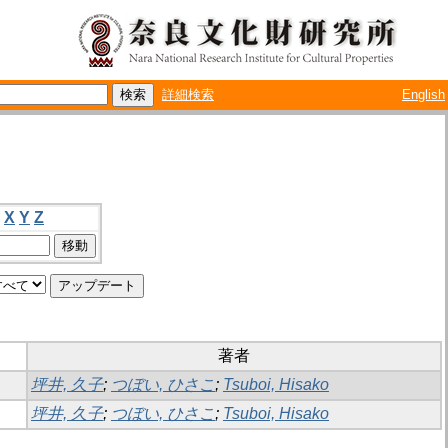
詳細検索
English
X
Y
Z
著者
坪井, 久子
;
つぼい, ひさこ
;
Tsuboi, Hisako
坪井, 久子
;
つぼい, ひさこ
;
Tsuboi, Hisako