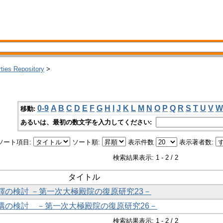
rties Repository
>
0-9
A
B
C
D
E
F
G
H
I
J
K
L
M
N
O
P
Q
R
S
T
U
V
W
移動:
あるいは、最初の数文字を入力してください:
ソート項目:
ソート順:
表示件数
表示著者数:
検索結果表示: 1 - 2 / 2
タイトル
風鐸の検討 －第一次大極殿院の復原研究23－
架構の検討 －第一次大極殿院の復原研究26－
検索結果表示: 1 - 2 / 2