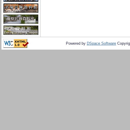
Powered by
DSpace Software
Copyrig