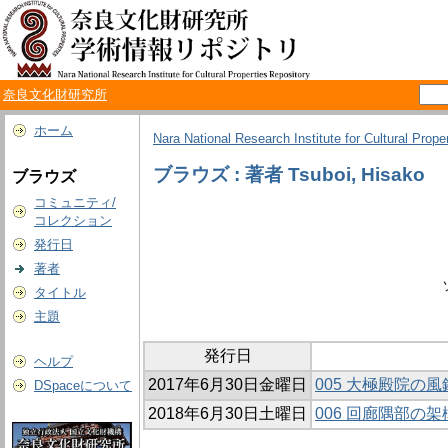
奈良文化財研究所
ホーム
Nara National Research Institute for Cultural Prope
ブラウズ : 著者 Tsuboi, Hisako
ブラウズ
コミュニティ/
コレクション
発行日
著者
タイトル
主題
発行日
ヘルプ
2017年6月30日金曜日
005 大極殿院の
DSpaceについて
2018年6月30日土曜日
006 回廊隅部の