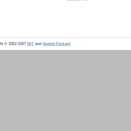
ht © 2002-2007
MIT
and
Hewlett-Packard