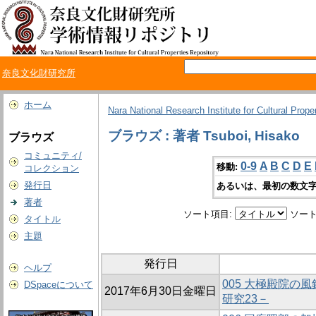
奈良文化財研究所
ホーム
Nara National Research Institute for Cultural Prope
ブラウズ : 著者 Tsuboi, Hisako
ブラウズ
コミュニティ/
0-9
A
B
C
D
E
移動:
コレクション
発行日
あるいは、最初の数文字
著者
ソート項目:
ソート
タイトル
主題
発行日
ヘルプ
005 大極殿院の
DSpaceについて
2017年6月30日金曜日
研究23－