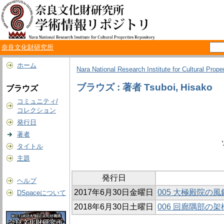
奈良文化財研究所
ホーム
Nara National Research Institute for Cultural Prope
ブラウズ : 著者 Tsuboi, Hisako
ブラウズ
コミュニティ/
コレクション
発行日
著者
タイトル
主題
発行日
ヘルプ
2017年6月30日金曜日
005 大極殿院の
DSpaceについて
2018年6月30日土曜日
006 回廊隅部の