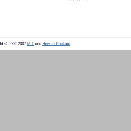
ht © 2002-2007
MIT
and
Hewlett-Packard