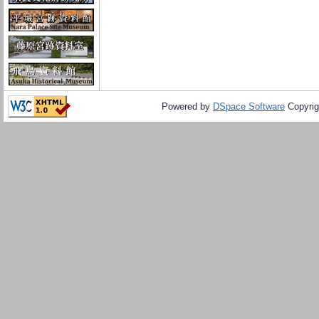
Powered by
DSpace Software
Copyrig