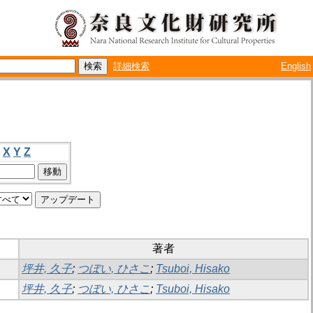
詳細検索
English
X
Y
Z
著者
坪井, 久子
;
つぼい, ひさこ
;
Tsuboi, Hisako
坪井, 久子
;
つぼい, ひさこ
;
Tsuboi, Hisako