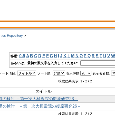
rties Repository
>
0-9
A
B
C
D
E
F
G
H
I
J
K
L
M
N
O
P
Q
R
S
T
U
V
W
移動:
あるいは、最初の数文字を入力してください:
ソート項目:
ソート順:
表示件数
表示著者数:
検索結果表示: 1 - 2 / 2
タイトル
風鐸の検討 －第一次大極殿院の復原研究23－
架構の検討 －第一次大極殿院の復原研究26－
検索結果表示: 1 - 2 / 2