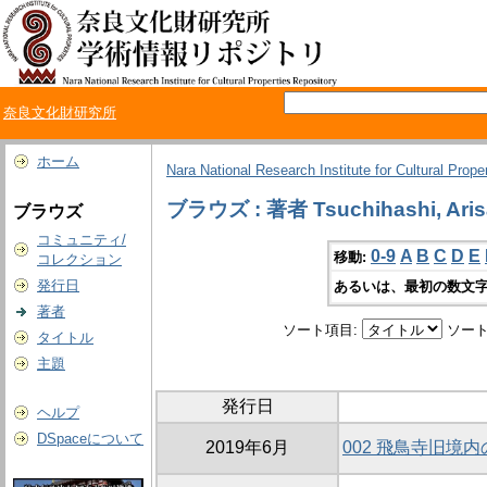
奈良文化財研究所
ホーム
Nara National Research Institute for Cultural Prope
ブラウズ : 著者 Tsuchihashi, Aris
ブラウズ
コミュニティ/
0-9
A
B
C
D
E
移動:
コレクション
発行日
あるいは、最初の数文字
著者
ソート項目:
ソート
タイトル
主題
発行日
ヘルプ
DSpaceについて
2019年6月
002 飛鳥寺旧境内