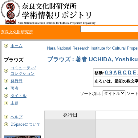
奈良文化財研究所
ホーム
Nara National Research Institute for Cultural Prope
ブラウズ : 著者 UCHIDA, Yoshiku
ブラウズ
コミュニティ/
0-9
A
B
C
D
E
移動:
コレクション
発行日
あるいは、最初の数文字
著者
ソート項目:
ソート
タイトル
主題
発行日
ヘルプ
DSpaceについて