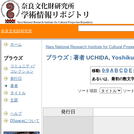
奈良文化財研究所
ホーム
Nara National Research Institute for Cultural Prope
ブラウズ : 著者 UCHIDA, Yoshiku
ブラウズ
コミュニティ/
0-9
A
B
C
D
E
移動:
コレクション
発行日
あるいは、最初の数文字
著者
ソート項目:
ソート
タイトル
主題
発行日
ヘルプ
DSpaceについて