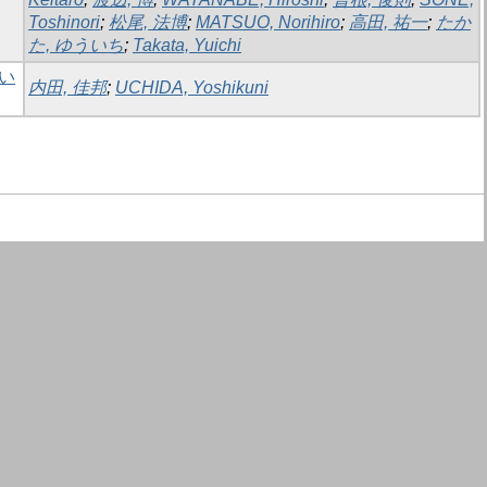
Toshinori
;
松尾, 法博
;
MATSUO, Norihiro
;
高田, 祐一
;
たか
た, ゆういち
;
Takata, Yuichi
い
内田, 佳邦
;
UCHIDA, Yoshikuni