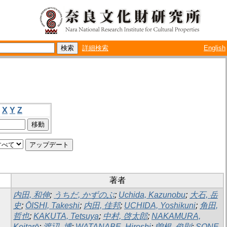
詳細検索
English
X
Y
Z
著者
内田, 和伸
;
うちだ, かずのぶ
;
Uchida, Kazunobu
;
大石, 岳
史
;
ŌISHI, Takeshi
;
内田, 佳邦
;
UCHIDA, Yoshikuni
;
角田,
哲也
;
KAKUTA, Tetsuya
;
中村, 啓太郎
;
NAKAMURA,
Keitarō
;
渡辺, 博
;
WATANABE, Hiroshi
;
曽根, 俊則
;
SONE,