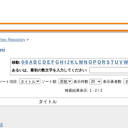
rties Repository
>
ni
0-9
A
B
C
D
E
F
G
H
I
J
K
L
M
N
O
P
Q
R
S
T
U
V
W
移動:
あるいは、最初の数文字を入力してください:
ソート項目:
ソート順:
表示件数
表示著者数:
検索結果表示: 1 - 2 / 2
タイトル
録