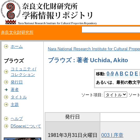
奈良文化財研究所
ホーム
Nara National Research Institute for Cultural Prope
ブラウズ : 著者 Uchida, Akito
ブラウズ
コミュニティ/
0-9
A
B
C
D
E
移動:
コレクション
発行日
あるいは、最初の数文字
著者
ソート項目:
ソート
タイトル
主題
発行日
ヘルプ
DSpaceについて
1981年3月31日火曜日
003 I 序章