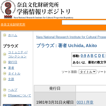
奈良文化財研究所
ホーム
Nara National Research Institute for Cultural Prope
ブラウズ : 著者 Uchida, Akito
ブラウズ
コミュニティ/
0-9
A
B
C
D
E
移動:
コレクション
発行日
あるいは、最初の数文字
著者
ソート項目:
ソート
タイトル
主題
発行日
ヘルプ
DSpaceについて
1981年3月31日火曜日
003 I 序章