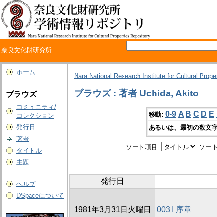
奈良文化財研究所
ホーム
Nara National Research Institute for Cultural Prope
ブラウズ : 著者 Uchida, Akito
ブラウズ
コミュニティ/
0-9
A
B
C
D
E
移動:
コレクション
発行日
あるいは、最初の数文字
著者
ソート項目:
ソート
タイトル
主題
発行日
ヘルプ
DSpaceについて
1981年3月31日火曜日
003 I 序章