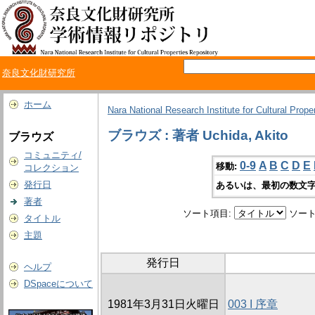
奈良文化財研究所
ホーム
Nara National Research Institute for Cultural Prope
ブラウズ : 著者 Uchida, Akito
ブラウズ
コミュニティ/
0-9
A
B
C
D
E
移動:
コレクション
発行日
あるいは、最初の数文字
著者
ソート項目:
ソート
タイトル
主題
発行日
ヘルプ
DSpaceについて
1981年3月31日火曜日
003 I 序章