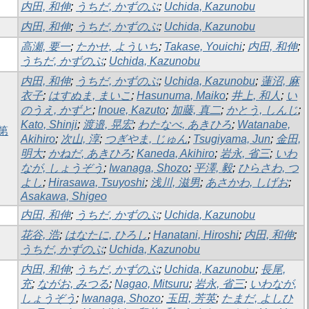
内田, 和伸
;
うちだ, かずのぶ
;
Uchida, Kazunobu
内田, 和伸
;
うちだ, かずのぶ
;
Uchida, Kazunobu
高瀬, 要一
;
たかせ, よういち
;
Takase, Youichi
;
内田, 和伸
;
うちだ, かずのぶ
;
Uchida, Kazunobu
内田, 和伸
;
うちだ, かずのぶ
;
Uchida, Kazunobu
;
蓮沼, 麻
衣子
;
はすぬま, まいこ
;
Hasunuma, Maiko
;
井上, 和人
;
い
のうえ, かずと
;
Inoue, Kazuto
;
加藤, 真二
;
かとう, しんじ
;
Kato, Shinji
;
渡邉, 晃宏
;
わたなべ, あきひろ
;
Watanabe,
第
Akihiro
;
次山, 淳
;
つぎやま, じゅん
;
Tsugiyama, Jun
;
金田,
明大
;
かねだ, あきひろ
;
Kaneda, Akihiro
;
岩永, 省三
;
いわ
なが, しょうぞう
;
Iwanaga, Shozo
;
平澤, 毅
;
ひらさわ, つ
よし
;
Hirasawa, Tsuyoshi
;
浅川, 滋男
;
あさかわ, しげお
;
Asakawa, Shigeo
内田, 和伸
;
うちだ, かずのぶ
;
Uchida, Kazunobu
花谷, 浩
;
はなたに, ひろし
;
Hanatani, Hiroshi
;
内田, 和伸
;
うちだ, かずのぶ
;
Uchida, Kazunobu
内田, 和伸
;
うちだ, かずのぶ
;
Uchida, Kazunobu
;
長尾,
充
;
ながお, みつる
;
Nagao, Mitsuru
;
岩永, 省三
;
いわなが,
しょうぞう
;
Iwanaga, Shozo
;
玉田, 芳英
;
たまだ, よしひ