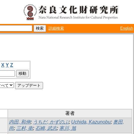
詳細検索
English
X
Y
Z
著者
内田, 和伸
;
うちだ, かずのぶ
;
Uchida, Kazunobu
;
奥田,
尚
;
三村, 衛
;
石崎, 武志
;
寒川, 旭