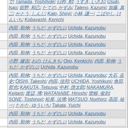
で
;
Tamada, Yoshihide
;
臼杵, 勲
;
うすき, いさお
;
Usuki,
Isao
;
舘野, 和己
;
たての, かずみ
;
Tateno, Kazumi
;
加藤, 真
二
;
かとう, しんじ
;
Kato, Shinji
;
小林, 謙一
;
こばやし, け
んいち
;
Kobayashi, Kenichi
内田, 和伸
;
うちだ, かずのぶ
;
Uchida, Kazunobu
内田, 和伸
;
うちだ, かずのぶ
;
Uchida, Kazunobu
内田, 和伸
;
うちだ, かずのぶ
;
Uchida, Kazunobu
内田, 和伸
;
うちだ, かずのぶ
;
Uchida, Kazunobu
小野, 健吉
;
おの, けんきち
;
Ono, Kenkichi
;
内田, 和伸
;
う
ちだ, かずのぶ
;
Uchida, Kazunobu
内田, 和伸
;
うちだ, かずのぶ
;
Uchida, Kazunobu
;
大石, 岳
史
;
ŌISHI, Takeshi
;
内田, 佳邦
;
UCHIDA, Yoshikuni
;
角田,
哲也
;
KAKUTA, Tetsuya
;
中村, 啓太郎
;
NAKAMURA,
Keitarō
;
渡辺, 博
;
WATANABE, Hiroshi
;
曽根, 俊則
;
SONE, Toshinori
;
松尾, 法博
;
MATSUO, Norihiro
;
高田, 祐
一
;
たかた, ゆういち
;
Takata, Yuichi
内田, 和伸
;
うちだ, かずのぶ
;
Uchida, Kazunobu
内田, 和伸
;
うちだ, かずのぶ
;
Uchida, Kazunobu