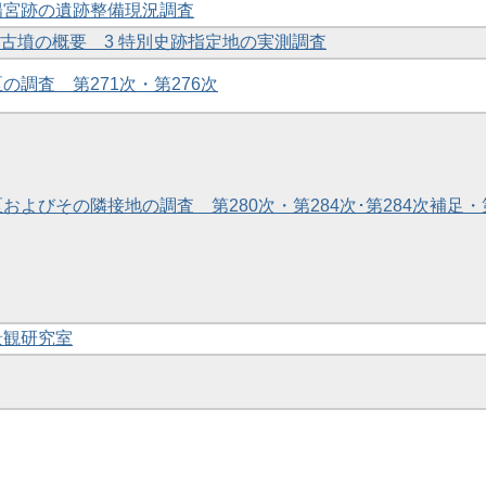
洛陽宮跡の遺跡整備現況調査
トラ古墳の概要 3 特別史跡指定地の実測調査
区の調査 第271次・第276次
区およびその隣接地の調査 第280次・第284次･第284次補足・
景観研究室