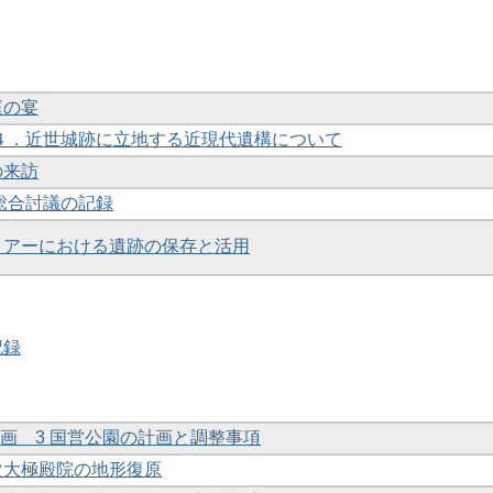
庭の宴
告 ４．近世城跡に立地する近現代遺構について
の来訪
 総合討議の記録
トリアーにおける遺跡の保存と活用
記録
備計画 3 国営公園の計画と調整事項
一次大極殿院の地形復原