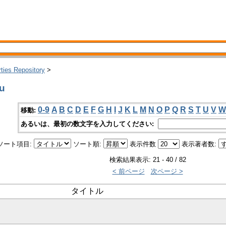
rties Repository
>
u
0-9
A
B
C
D
E
F
G
H
I
J
K
L
M
N
O
P
Q
R
S
T
U
V
W
移動:
あるいは、最初の数文字を入力してください:
ソート項目:
ソート順:
表示件数
表示著者数:
検索結果表示: 21 - 40 / 82
< 前ページ
次ページ >
タイトル