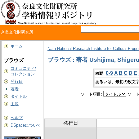
奈良文化財研究所
ホーム
Nara National Research Institute for Cultural Prope
ブラウズ : 著者 Ushijima, Shiger
ブラウズ
コミュニティ/
0-9
A
B
C
D
E
移動:
コレクション
発行日
あるいは、最初の数文字
著者
ソート項目:
ソート
タイトル
主題
ヘルプ
発行日
DSpaceについて