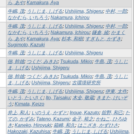
ら, あや
;
Kamakura, Aya
牛嶋, 茂
;
うしじま, しげる
;
Ushijima, Shigeru
;
中村, 一郎
;
なかむら, いちろう
;
Nakamura, Ichirou
牛嶋, 茂
;
うしじま, しげる
;
Ushijima, Shigeru
;
中村, 一郎
;
なかむら, いちろう
;
Nakamura, Ichirou
;
鎌倉, 綾
;
かまく
ら, あや
;
Kamakura, Aya
;
杉本, 和樹
;
すぎもと, かずき
;
Sugimoto, Kazuki
牛嶋, 茂
;
うしじま, しげる
;
Ushijima, Shigeru
佃, 幹雄
;
つくだ, みきお
;
Tsukuda, Mikio
;
牛島, 茂
;
うしじ
ま, しげる
;
Ushijima, Shigeru
佃, 幹雄
;
つくだ, みきお
;
Tsukuda, Mikio
;
牛島, 茂
;
うしじ
ま, しげる
;
Ushijima, Shigeru
;
古環境研究所
牛嶋, 茂
;
うしじま, しげる
;
Ushijima, Shigeru
;
伊東, 太作
;
いとう, たいさく
;
Ito, Taisaku
;
木全, 敬蔵
;
きまた, けいぞ
う
;
Kimata, Keizo
井上, 和人
;
いのうえ, かずと
;
Inoue, Kazuto
;
舘野, 和己
;
た
ての, かずみ
;
Tateno, Kazumi
;
金子, 裕之
;
かねこ, ひろゆ
き
;
Kaneko, Hiroyuki
;
箱崎, 和久
;
はこざき, かずひさ
;
Hakozaki, Kazuhisa
;
牛嶋, 茂
;
うしじま, しげる
;
Ushijima,