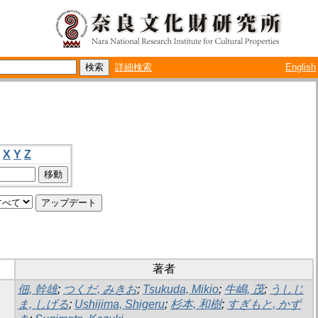
詳細検索
English
X
Y
Z
著者
佃, 幹雄
;
つくだ, みきお
;
Tsukuda, Mikio
;
牛嶋, 茂
;
うしじ
ま, しげる
;
Ushijima, Shigeru
;
杉本, 和樹
;
すぎもと, かず