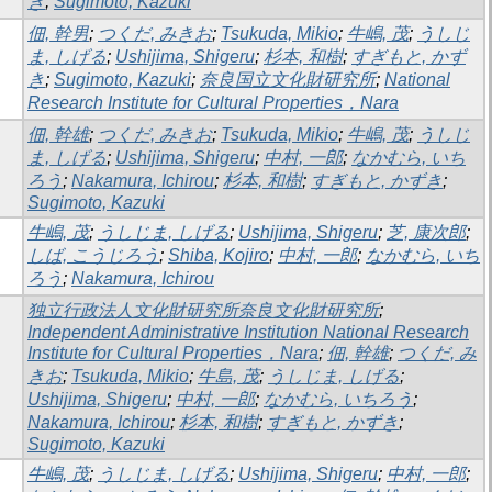
き
;
Sugimoto, Kazuki
佃, 幹男
;
つくだ, みきお
;
Tsukuda, Mikio
;
牛嶋, 茂
;
うしじ
ま, しげる
;
Ushijima, Shigeru
;
杉本, 和樹
;
すぎもと, かず
き
;
Sugimoto, Kazuki
;
奈良国立文化財研究所
;
National
Research Institute for Cultural Properties，Nara
佃, 幹雄
;
つくだ, みきお
;
Tsukuda, Mikio
;
牛嶋, 茂
;
うしじ
ま, しげる
;
Ushijima, Shigeru
;
中村, 一郎
;
なかむら, いち
ろう
;
Nakamura, Ichirou
;
杉本, 和樹
;
すぎもと, かずき
;
Sugimoto, Kazuki
牛嶋, 茂
;
うしじま, しげる
;
Ushijima, Shigeru
;
芝, 康次郎
;
しば, こうじろう
;
Shiba, Kojiro
;
中村, 一郎
;
なかむら, いち
ろう
;
Nakamura, Ichirou
独立行政法人文化財研究所奈良文化財研究所
;
Independent Administrative Institution National Research
Institute for Cultural Properties，Nara
;
佃, 幹雄
;
つくだ, み
きお
;
Tsukuda, Mikio
;
牛島, 茂
;
うしじま, しげる
;
Ushijima, Shigeru
;
中村, 一郎
;
なかむら, いちろう
;
Nakamura, Ichirou
;
杉本, 和樹
;
すぎもと, かずき
;
Sugimoto, Kazuki
牛嶋, 茂
;
うしじま, しげる
;
Ushijima, Shigeru
;
中村, 一郎
;