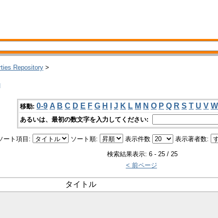
rties Repository
>
u
0-9
A
B
C
D
E
F
G
H
I
J
K
L
M
N
O
P
Q
R
S
T
U
V
W
移動:
あるいは、最初の数文字を入力してください:
ソート項目:
ソート順:
表示件数
表示著者数:
検索結果表示: 6 - 25 / 25
< 前ページ
タイトル