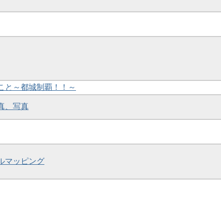
とこと～都城制覇！！～
写真、写真
タルマッピング