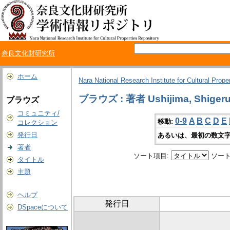
奈良文化財研究所
ホーム
Nara National Research Institute for Cultural Prope
ブラウズ : 著者 Ushijima, Shiger
ブラウズ
コミュニティ/
0-9
A
B
C
D
E
移動:
コレクション
発行日
あるいは、最初の数文字
著者
ソート項目:
ソート
タイトル
主題
ヘルプ
発行日
DSpaceについて