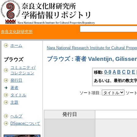
奈良文化財研究所
ホーム
Nara National Research Institute for Cultural Prope
ブラウズ : 著者 Valentijn, Gilisse
ブラウズ
コミュニティ/
0-9
A
B
C
D
E
移動:
コレクション
発行日
あるいは、最初の数文字
著者
ソート項目:
ソート
タイトル
主題
発行日
ヘルプ
DSpaceについて