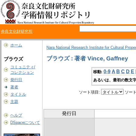
奈良文化財研究所
ホーム
Nara National Research Institute for Cultural Prope
ブラウズ : 著者 Vince, Gaffney
ブラウズ
コミュニティ/
0-9
A
B
C
D
E
移動:
コレクション
発行日
あるいは、最初の数文字
著者
ソート項目:
ソート
タイトル
主題
発行日
ヘルプ
DSpaceについて