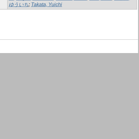
ゆういち
;
Takata, Yuichi