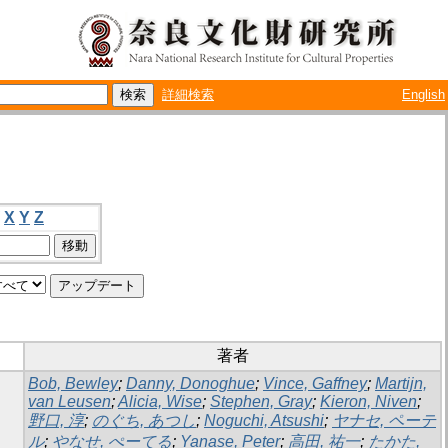
詳細検索
English
X
Y
Z
著者
Bob, Bewley
;
Danny, Donoghue
;
Vince, Gaffney
;
Martijn,
van Leusen
;
Alicia, Wise
;
Stephen, Gray
;
Kieron, Niven
;
野口, 淳
;
のぐち, あつし
;
Noguchi, Atsushi
;
ヤナセ, ペーテ
ル
;
やなせ, ぺーてる
;
Yanase, Peter
;
高田, 祐一
;
たかた,