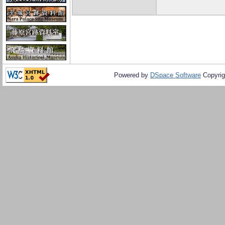
Powered by
DSpace Software
Copyrig