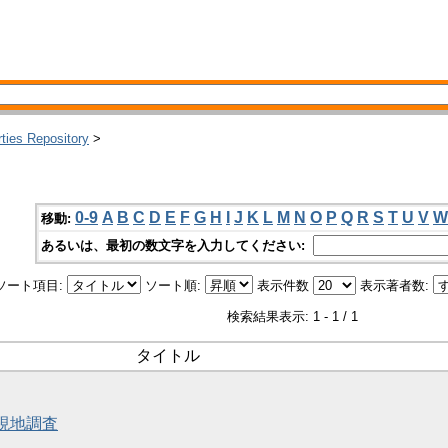
rties Repository
>
0-9
A
B
C
D
E
F
G
H
I
J
K
L
M
N
O
P
Q
R
S
T
U
V
W
移動:
あるいは、最初の数文字を入力してください:
ソート項目:
ソート順:
表示件数
表示著者数:
検索結果表示: 1 - 1 / 1
タイトル
と現地調査