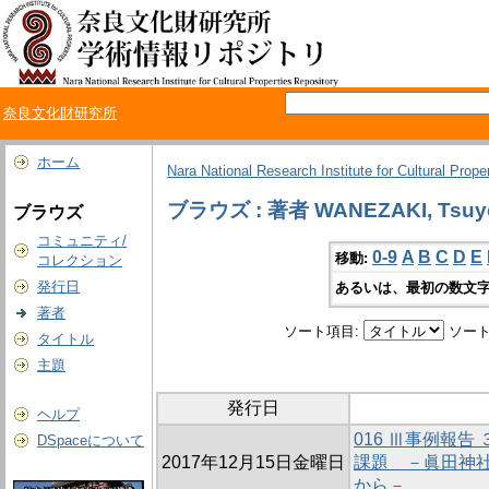
奈良文化財研究所
ホーム
Nara National Research Institute for Cultural Prope
ブラウズ : 著者 WANEZAKI, Tsuy
ブラウズ
コミュニティ/
0-9
A
B
C
D
E
移動:
コレクション
発行日
あるいは、最初の数文字
著者
ソート項目:
ソート
タイトル
主題
発行日
ヘルプ
016 Ⅲ事例報
DSpaceについて
2017年12月15日金曜日
課題 －眞田神
から－