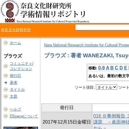
奈良文化財研究所
ホーム
Nara National Research Institute for Cultural Prope
ブラウズ : 著者 WANEZAKI, Tsuy
ブラウズ
コミュニティ/
0-9
A
B
C
D
E
移動:
コレクション
発行日
あるいは、最初の数文字
著者
ソート項目:
ソート
タイトル
主題
発行日
ヘルプ
016 Ⅲ事例報
DSpaceについて
2017年12月15日金曜日
課題 －眞田神
から－