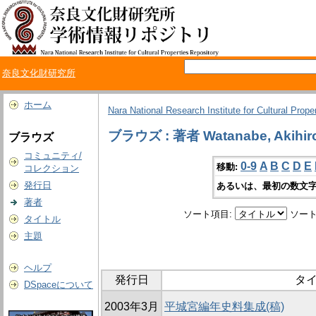
奈良文化財研究所
ホーム
Nara National Research Institute for Cultural Prope
ブラウズ : 著者 Watanabe, Akihir
ブラウズ
コミュニティ/
0-9
A
B
C
D
E
移動:
コレクション
発行日
あるいは、最初の数文字
著者
ソート項目:
ソート
タイトル
主題
ヘルプ
発行日
タ
DSpaceについて
2003年3月
平城宮編年史料集成(稿)