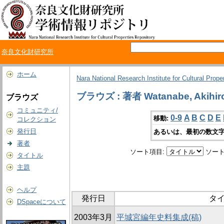
奈良文化財研究所
ホーム
Nara National Research Institute for Cultural Prope
ブラウズ : 著者 Watanabe, Akihir
ブラウズ
コミュニティ/
0-9
A
B
C
D
E
移動:
コレクション
発行日
あるいは、最初の数文字
著者
ソート項目:
ソート
タイトル
主題
ヘルプ
発行日
タ
DSpaceについて
2003年3月
平城宮編年史料集成(稿)