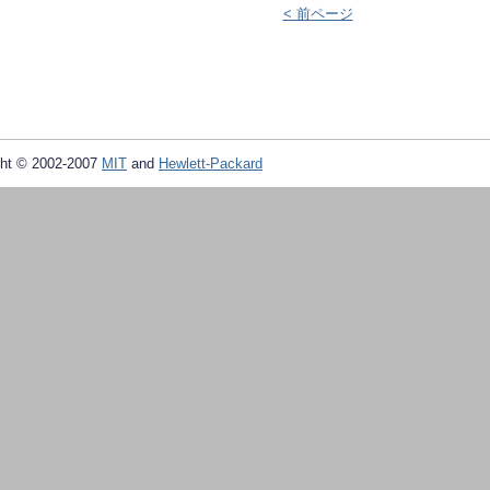
< 前ページ
ht © 2002-2007
MIT
and
Hewlett-Packard