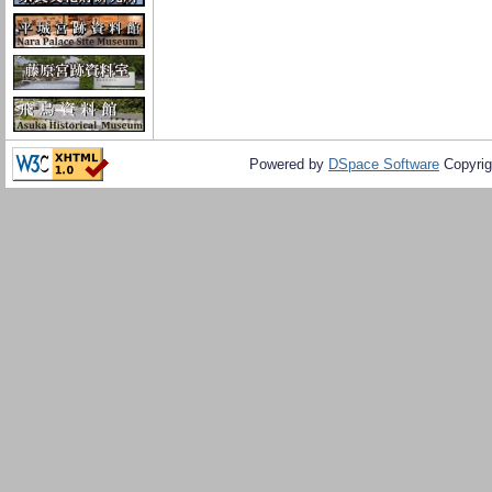
Powered by
DSpace Software
Copyrig