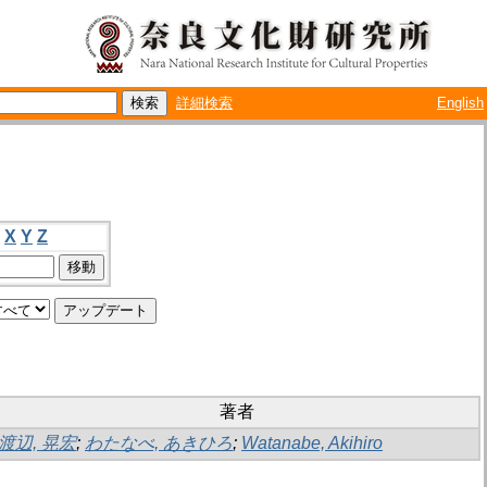
詳細検索
English
X
Y
Z
著者
渡辺, 晃宏
;
わたなべ, あきひろ
;
Watanabe, Akihiro