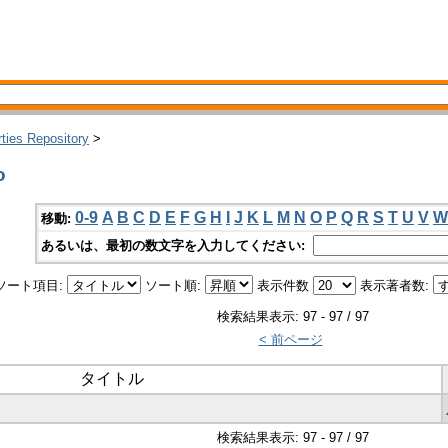
rties Repository
>
o
0-9
A
B
C
D
E
F
G
H
I
J
K
L
M
N
O
P
Q
R
S
T
U
V
W
移動:
あるいは、最初の数文字を入力してください:
ソート項目:
ソート順:
表示件数
表示著者数:
検索結果表示: 97 - 97 / 97
< 前ページ
タイトル
検索結果表示: 97 - 97 / 97