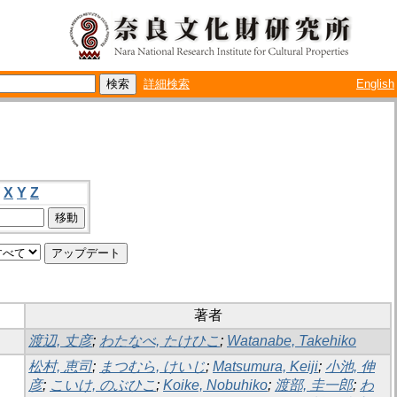
詳細検索
English
X
Y
Z
著者
渡辺, 丈彦
;
わたなべ, たけひこ
;
Watanabe, Takehiko
松村, 恵司
;
まつむら, けいじ
;
Matsumura, Keiji
;
小池, 伸
彦
;
こいけ, のぶひこ
;
Koike, Nobuhiko
;
渡部, 圭一郎
;
わ