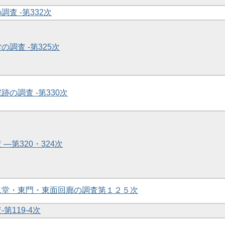
調査 -第332次
の調査 -第325次
跡の調査 -第330次
 ―第320・324次
第二堂・東門・東面回廊の調査第１２５次
-第119-4次