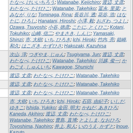
たなべ, けいいちろう
;
Watanabe, Keiichiro
;
渡辺, 丈彦
;
わたなべ, たけひこ
;
Watanabe, Takehiko
;
冨永, 里菜
;
と
みなが, りな
;
Tominaga, Rina
;
長谷川, 透
;
花谷, 浩
;
はな
たに, ひろし
;
Hanatani, Hiroshi
;
小澤, 毅
;
おざわ, つよし
;
Ozawa, Tsuyoshi
;
小谷, 徳彦
;
こたに, とくひこ
;
Kotani,
Tokuhiko
;
山崎, 信二
;
やまさき, しんじ
;
Yamasaki,
Shinzi
;
市, 大樹
;
いち, ひろき
;
Ichi, Hiroki
;
竹内, 亮
;
箱崎,
和久
;
はこざき, かずひさ
;
Hakozaki, Kazuhisa
次山, 淳
;
つぎやま, じゅん
;
Tsugiyama, Jun
;
渡辺, 丈彦
;
わたなべ, たけひこ
;
Watanabe, Takehiko
;
川越, 俊一
;
か
わごえ, しゅんいち
;
Kawagoe, Shunichi
渡辺, 丈彦
;
わたなべ, たけひこ
;
Watanabe, Takehiko
渡辺, 丈彦
;
わたなべ, たけひこ
;
Watanabe, Takehiko
渡辺, 丈彦
;
わたなべ, たけひこ
;
Watanabe, Takehiko
市, 大樹
;
いち, ひろき
;
Ichi, Hiroki
;
石田, 由紀子
;
いしだ,
ゆきこ
;
Ishida, Yukiko
;
金田, 明大
;
かねだ, あきひろ
;
Kaneda, Akihiro
;
渡辺, 丈彦
;
わたなべ, たけひこ
;
Watanabe, Takehiko
;
豊島, 直博
;
とよしま, なおひろ
;
Toyoshima, Naohiro
;
井上, 和人
;
いのうえ, かずと
;
Inoue,
Kazuto