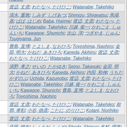
渡辺, 丈彦
;
わたなべ, たけひこ
;
Watanabe, Takehiko
清水, 重敦
;
しみず, しげあつ
;
Shimizu, Shigeatsu
;
馬場,
基
;
ばば, はじめ
;
Baba, Hajime
;
渡辺, 丈彦
;
わたなべ, た
けひこ
;
Watanabe, Takehiko
;
川越, 俊一
;
かわごえ, しゅ
んいち
;
Kawagoe, Shunichi
;
次山, 淳
;
つぎやま, じゅん
;
Tsugiyama, Jun
豊島, 直博
;
とよしま, なおひろ
;
Toyoshima, Naohiro
;
金
田, 明大
;
かねだ, あきひろ
;
Kaneda, Akihiro
;
渡辺, 丈彦
;
わたなべ, たけひこ
;
Watanabe, Takehiko
清野, 孝之
;
せいの, たかゆき
;
Seino, Takayuki
;
金田, 明
大
;
かねだ, あきひろ
;
Kaneda, Akihiro
;
内田, 和伸
;
うちだ,
かずのぶ
;
Uchida, Kazunobu
;
渡辺, 丈彦
;
わたなべ, たけ
ひこ
;
Watanabe, Takehiko
;
川越, 俊一
;
かわごえ, しゅん
いち
;
Kawagoe, Shunichi
;
豊島, 直博
;
とよしま, なおひ
ろ
;
Toyoshima, Naohiro
渡辺, 丈彦
;
わたなべ, たけひこ
;
Watanabe, Takehiko
;
前
岡, 孝彰
;
小谷, 徳彦
;
こたに, のりひこ
;
Kotani, Norihiko
渡辺, 丈彦
;
わたなべ, たけひこ
;
Watanabe, Takehiko
庄田, 慎矢
;
しょうだ, しんや
;
Shoda, Shinya
;
木村, 理恵
;