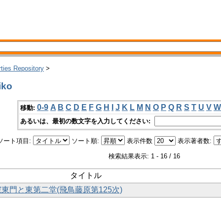
rties Repository
>
iko
0-9
A
B
C
D
E
F
G
H
I
J
K
L
M
N
O
P
Q
R
S
T
U
V
W
移動:
あるいは、最初の数文字を入力してください:
ソート項目:
ソート順:
表示件数
表示著者数:
検索結果表示: 1 - 16 / 16
タイトル
院東門と東第二堂(飛鳥藤原第125次)