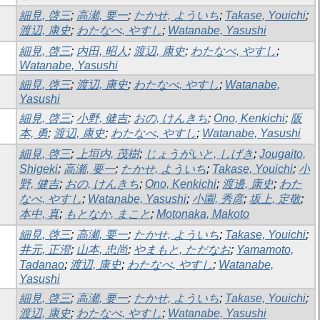
細見, 啓三
;
高瀬, 要一
;
たかせ, よういち
;
Takase, Youichi
;
渡辺, 康史
;
わたなべ, やすし
;
Watanabe, Yasushi
細見, 啓三
;
内田, 昭人
;
渡辺, 康史
;
わたなべ, やすし
;
Watanabe, Yasushi
細見, 啓三
;
渡辺, 康史
;
わたなべ, やすし
;
Watanabe,
Yasushi
細見, 啓三
;
小野, 健吉
;
おの, けんきち
;
Ono, Kenkichi
;
阪
本, 勇
;
渡辺, 康史
;
わたなべ, やすし
;
Watanabe, Yasushi
細見, 啓三
;
上垣内, 茂樹
;
じょうがいと, しげき
;
Jougaito,
Shigeki
;
高瀬, 要一
;
たかせ, よういち
;
Takase, Youichi
;
小
野, 健吉
;
おの, けんきち
;
Ono, Kenkichi
;
渡邊, 康史
;
わた
なべ, やすし
;
Watanabe, Yasushi
;
小園, 秀彦
;
坂上, 定敬
;
本中, 真
;
もとなか, まこと
;
Motonaka, Makoto
細見, 啓三
;
高瀬, 要一
;
たかせ, よういち
;
Takase, Youichi
;
井元, 正澄
;
山本, 忠尚
;
やまもと, ただなお
;
Yamamoto,
Tadanao
;
渡辺, 康史
;
わたなべ, やすし
;
Watanabe,
Yasushi
細見, 啓三
;
高瀬, 要一
;
たかせ, よういち
;
Takase, Youichi
;
渡辺, 康史
;
わたなべ, やすし
;
Watanabe, Yasushi