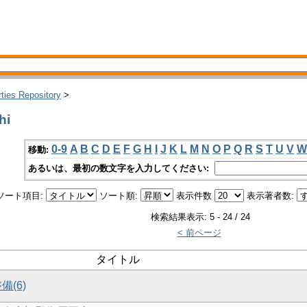
rties Repository
>
hi
0-9
A
B
C
D
E
F
G
H
I
J
K
L
M
N
O
P
Q
R
S
T
U
V
W
移動:
あるいは、最初の数文字を入力してください:
ソート項目:
ソート順:
表示件数
表示著者数:
検索結果表示: 5 - 24 / 24
< 前ページ
タイトル
備(6)