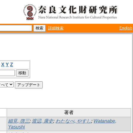
詳細検索
English
X
Y
Z
著者
細見, 啓三
;
渡辺, 康史
;
わたなべ, やすし
;
Watanabe,
Yasushi